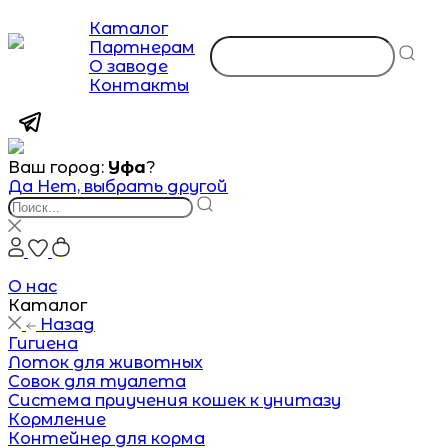
Каталог
Партнерам
О заводе
Контакты
Ваш город:
Уфа
?
Да
Нет, выбрать другой
О нас
Каталог
Назад
Гигиена
Лоток для животных
Совок для туалета
Система приучения кошек к унитазу
Кормление
Контейнер для корма