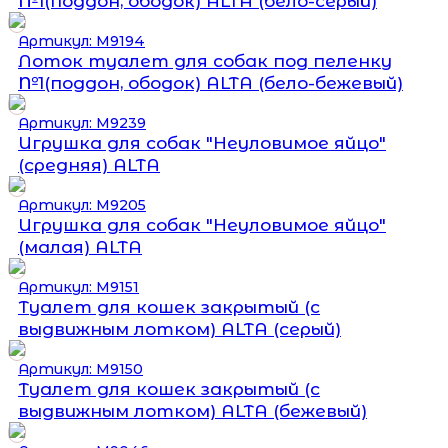
№1(поддон, ободок) ALTA (бело-серый)
Артикул: М9194
Лоток туалет для собак под пеленку
№1(поддон, ободок) ALTA (бело-бежевый)
Артикул: М9239
Игрушка для собак "Неуловимое яйцо"
(средняя) ALTA
Артикул: М9205
Игрушка для собак "Неуловимое яйцо"
(малая) ALTA
Артикул: М9151
Туалет для кошек закрытый (с
выдвижным лотком) ALTA (серый)
Артикул: М9150
Туалет для кошек закрытый (с
выдвижным лотком) ALTA (бежевый)