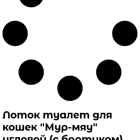
Лоток туалет для
кошек "Мур-мяу"
угловой (с бортиком)