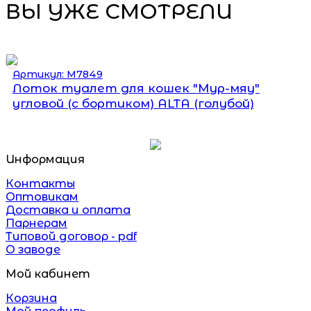
ВЫ УЖЕ СМОТРЕЛИ
Артикул: М7849
Лоток туалет для кошек "Мур-мяу"
угловой (с бортиком) ALTA (голубой)
Информация
Контакты
Оптовикам
Доставка и оплата
Парнерам
Типовой договор - pdf
О заводе
Мой кабинет
Корзина