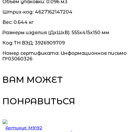
Объём упаковки:
0.096 м3
Штрих-код:
4627162147204
Вес:
0.644 кг
Размеры изделия (ДхШхВ):
555х415х150 мм
Код ТН ВЭД:
3926909709
Номер сертификата:
Информационное письмо
№03060326
ВАМ МОЖЕТ
ПОНРАВИТЬСЯ
Артикул: М9192