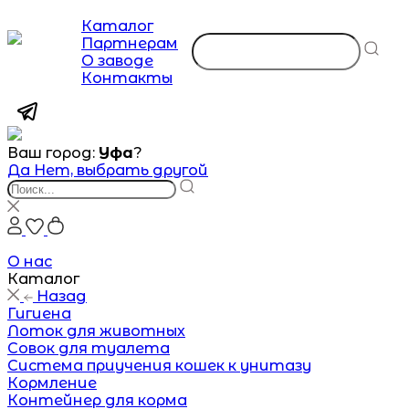
Каталог
Партнерам
О заводе
Контакты
Ваш город:
Уфа
?
Да
Нет, выбрать другой
О нас
Каталог
Назад
Гигиена
Лоток для животных
Совок для туалета
Система приучения кошек к унитазу
Кормление
Контейнер для корма