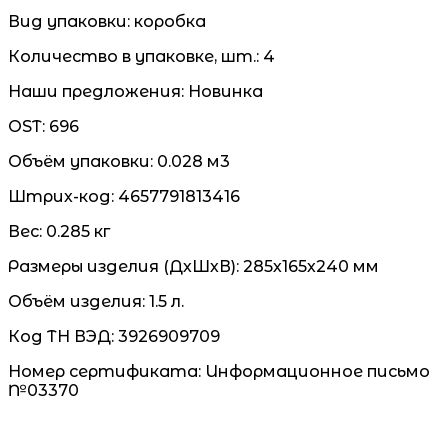
Вид упаковки:
коробка
Количество в упаковке, шт.:
4
Наши предложения:
Новинка
OST:
696
Объём упаковки:
0.028 м3
Штрих-код:
4657791813416
Вес:
0.285 кг
Размеры изделия (ДхШхВ):
285х165х240 мм
Объём изделия:
1.5 л.
Код ТН ВЭД:
3926909709
Номер сертификата:
Информационное письмо
№03370