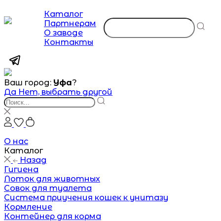
Каталог
Партнерам
О заводе
Контакты
Ваш город:
Уфа
?
Да
Нет, выбрать другой
О нас
Каталог
Назад
Гигиена
Лоток для животных
Совок для туалета
Система приучения кошек к унитазу
Кормление
Контейнер для корма