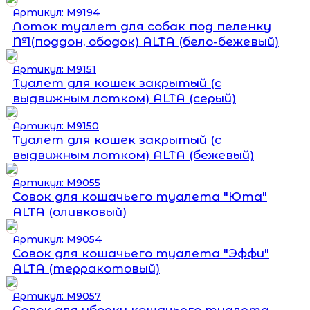
Артикул: М9194
Лоток туалет для собак под пеленку
№1(поддон, ободок) ALTA (бело-бежевый)
Артикул: М9151
Туалет для кошек закрытый (с
выдвижным лотком) ALTA (серый)
Артикул: М9150
Туалет для кошек закрытый (с
выдвижным лотком) ALTA (бежевый)
Артикул: М9055
Совок для кошачьего туалета "Юта"
ALTA (оливковый)
Артикул: М9054
Совок для кошачьего туалета "Эффи"
ALTA (терракотовый)
Артикул: М9057
Совок для уборки кошачьего туалета