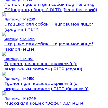
Лоток туалет для собак под пеленку
№1(поддон, ободок) ALTA (бело-бежевый)
Артикул: М9239
Игрушка для собак "Неуловимое яйцо"
(средняя) ALTA
Артикул: М9205
Игрушка для собак "Неуловимое яйцо"
(малая) ALTA
Артикул: М9151
Туалет для кошек закрытый (с
выдвижным лотком) ALTA (серый)
Артикул: М9150
Туалет для кошек закрытый (с
выдвижным лотком) ALTA (бежевый)
Артикул: М9046
Миска для кошек "Эффи" 0,3л ALTA