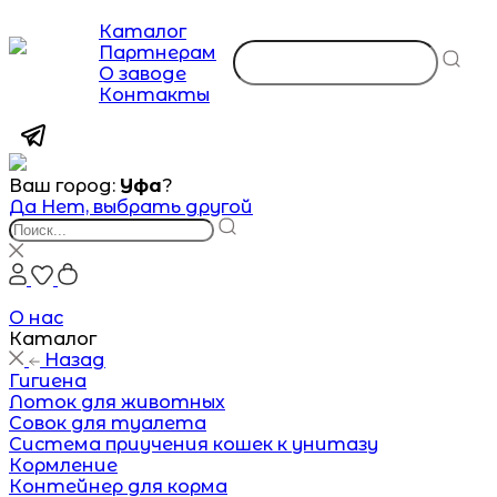
Каталог
Партнерам
О заводе
Контакты
Ваш город:
Уфа
?
Да
Нет, выбрать другой
О нас
Каталог
Назад
Гигиена
Лоток для животных
Совок для туалета
Система приучения кошек к унитазу
Кормление
Контейнер для корма