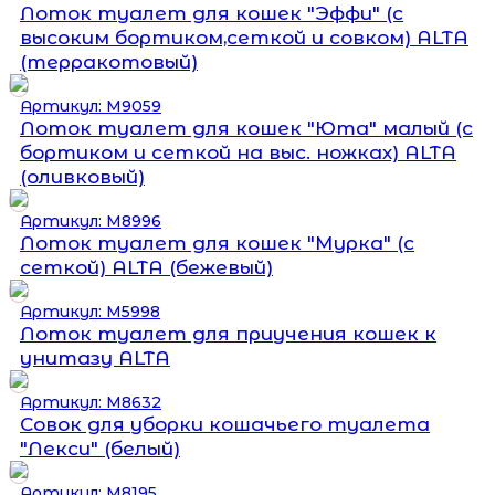
Лоток туалет для кошек "Эффи" (с
высоким бортиком,сеткой и совком) ALTA
(терракотовый)
Артикул: М9059
Лоток туалет для кошек "Юта" малый (с
бортиком и сеткой на выс. ножках) ALTA
(оливковый)
Артикул: М8996
Лоток туалет для кошек "Мурка" (с
сеткой) ALTA (бежевый)
Артикул: М5998
Лоток туалет для приучения кошек к
унитазу ALTA
Артикул: М8632
Совок для уборки кошачьего туалета
"Лекси" (белый)
Артикул: М8195